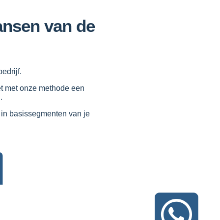
kansen van de
edrijf.
et met onze methode een
.
t in basissegmenten van je