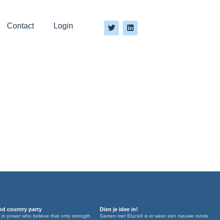
Contact
Login
d country party
Dien je idee in!
 in power who believe that only strength
Samen met Eluced is er weer een nieuwe ronde