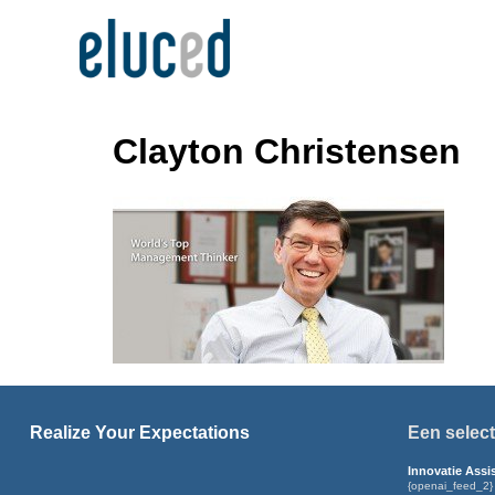
Clayton Christensen
Realize Your Expectations
Een select
Innovatie Assi
{openai_feed_2}