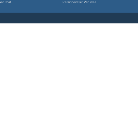
and that
Persinnovatie: Van idee