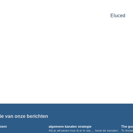
Eluced
ie van onze berichten
stent
algemene kanalen strategie
The goo
Als je wil weten hoe ik er in sta…. komt de kanalen
To those