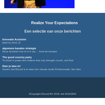
Realize Your Expectations
Een selectie van onze berichten
Innovatie Assistent
{openai_feed_2}
algemene kanalen strategie
Als je wil weten hoe ik er in sta…. komt de kanalen
The good country party
To those in power who believe that only strength counts, and that
Dien je idee in!
Samen met Eluced is er weer een nieuwe ronde Persinnovatie: Van idee
©Copyright Eluced BV 2018- kvk 62242903