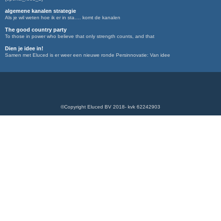
algemene kanalen strategie
Als je wil weten hoe ik er in sta…. komt de kanalen
The good country party
To those in power who believe that only strength counts, and that
Dien je idee in!
Samen met Eluced is er weer een nieuwe ronde Persinnovatie: Van idee
©Copyright Eluced BV 2018- kvk 62242903