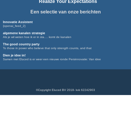
Realize Your Expectations
Een selectie van onze berichten
Innovatie Assistent
{openai_feed_2}
algemene kanalen strategie
Als je wil weten hoe ik er in sta…. komt de kanalen
The good country party
To those in power who believe that only strength counts, and that
Dien je idee in!
Samen met Eluced is er weer een nieuwe ronde Persinnovatie: Van idee
©Copyright Eluced BV 2018- kvk 62242903