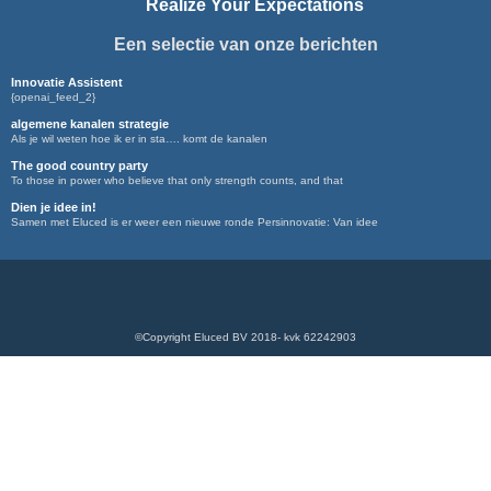
Realize Your Expectations
Een selectie van onze berichten
Innovatie Assistent
{openai_feed_2}
algemene kanalen strategie
Als je wil weten hoe ik er in sta…. komt de kanalen
The good country party
To those in power who believe that only strength counts, and that
Dien je idee in!
Samen met Eluced is er weer een nieuwe ronde Persinnovatie: Van idee
©Copyright Eluced BV 2018- kvk 62242903