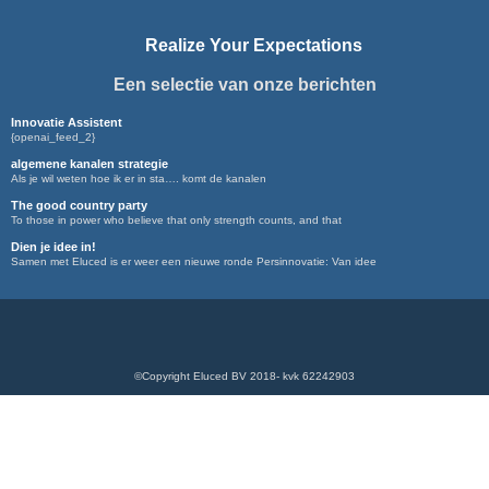
Realize Your Expectations
Een selectie van onze berichten
Innovatie Assistent
{openai_feed_2}
algemene kanalen strategie
Als je wil weten hoe ik er in sta…. komt de kanalen
The good country party
To those in power who believe that only strength counts, and that
Dien je idee in!
Samen met Eluced is er weer een nieuwe ronde Persinnovatie: Van idee
©Copyright Eluced BV 2018- kvk 62242903