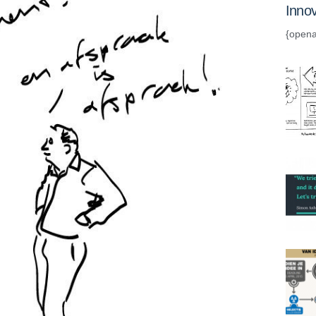
Innov
{opena