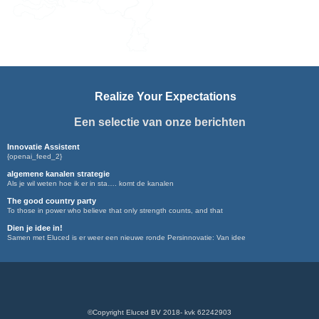
Realize Your Expectations
Een selectie van onze berichten
Innovatie Assistent
{openai_feed_2}
algemene kanalen strategie
Als je wil weten hoe ik er in sta…. komt de kanalen
The good country party
To those in power who believe that only strength counts, and that
Dien je idee in!
Samen met Eluced is er weer een nieuwe ronde Persinnovatie: Van idee
©Copyright Eluced BV 2018- kvk 62242903