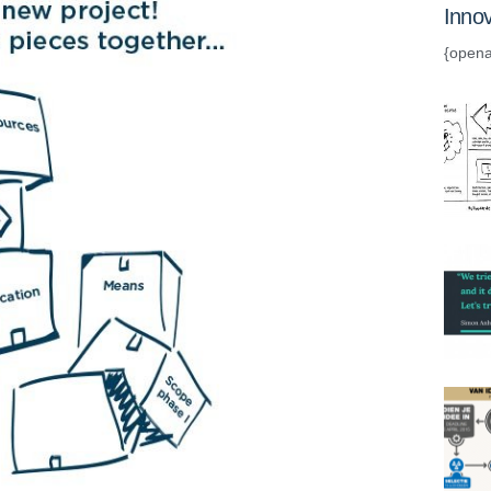
Innov
{opena