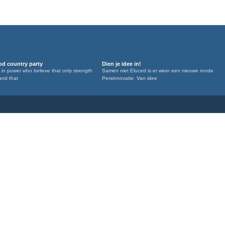
d country party
Dien je idee in!
 in power who believe that only strength
Samen met Eluced is er weer een nieuwe ronde
and that
Persinnovatie: Van idee