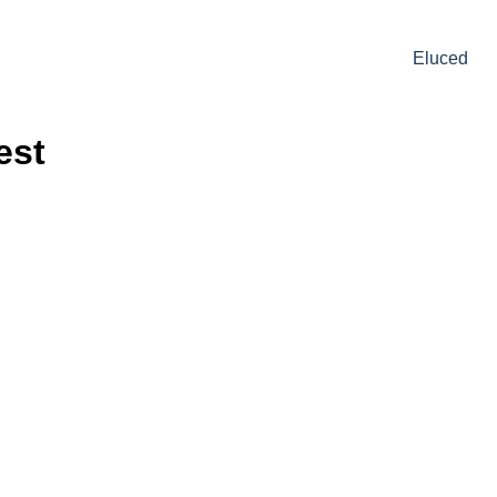
Eluced
est