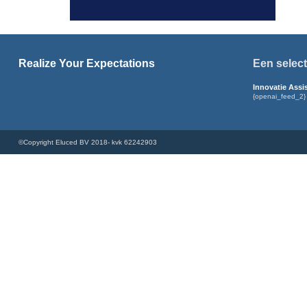
Realize Your Expectations
Een select
Innovatie Assi
{openai_feed_2}
©Copyright Eluced BV 2018- kvk 62242903