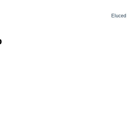
Eluced
p