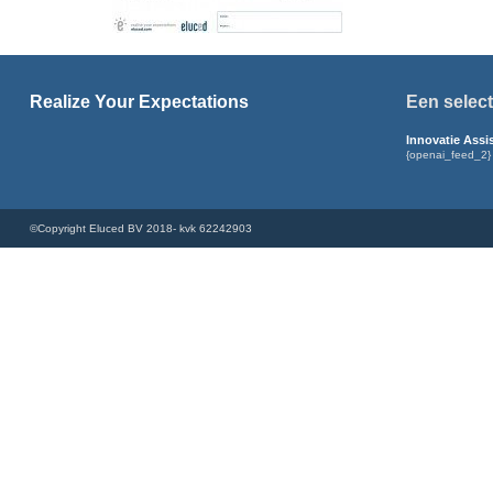
Realize Your Expectations
Een select
Innovatie Assi
{openai_feed_2}
©Copyright Eluced BV 2018- kvk 62242903