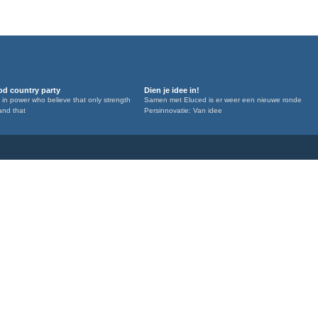
d country party
Dien je idee in!
 in power who believe that only strength
Samen met Eluced is er weer een nieuwe ronde
and that
Persinnovatie: Van idee