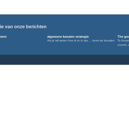
ie van onze berichten
stent
algemene kanalen strategie
The goo
Als je wil weten hoe ik er in sta…. komt de kanalen
To those
counts, 