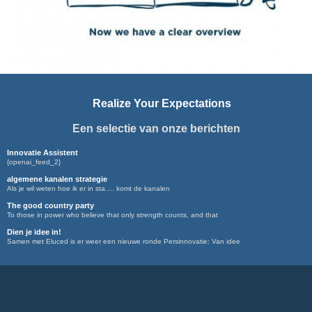
Realize Your Expectations
Een selectie van onze berichten
Innovatie Assistent
{openai_feed_2}
algemene kanalen strategie
Als je wil weten hoe ik er in sta…. komt de kanalen
The good country party
To those in power who believe that only strength counts, and that
Dien je idee in!
Samen met Eluced is er weer een nieuwe ronde Persinnovatie: Van idee