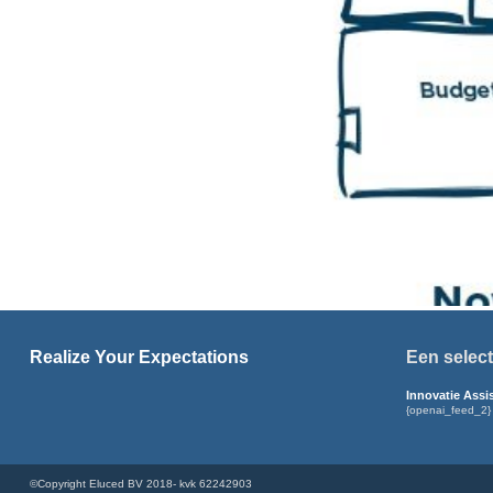
Realize Your Expectations
Een select
Innovatie Assi
{openai_feed_2}
©Copyright Eluced BV 2018- kvk 62242903