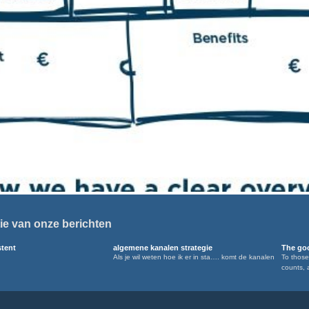
ie van onze berichten
stent
algemene kanalen strategie
The goo
Als je wil weten hoe ik er in sta…. komt de kanalen
To those
counts, 