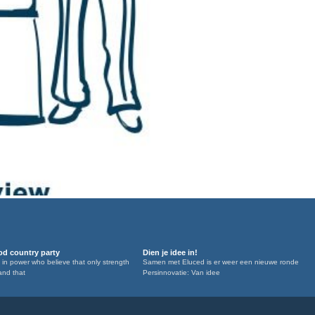
d country party
Dien je idee in!
 in power who believe that only strength
Samen met Eluced is er weer een nieuwe ronde
and that
Persinnovatie: Van idee