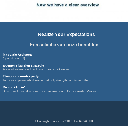
Realize Your Expectations
Een selectie van onze berichten
Innovatie Assistent
{openai_feed_2}
algemene kanalen strategie
Als je wil weten hoe ik er in sta…. komt de kanalen
The good country party
To those in power who believe that only strength counts, and that
Dien je idee in!
Samen met Eluced is er weer een nieuwe ronde Persinnovatie: Van idee
©Copyright Eluced BV 2018- kvk 62242903