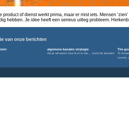
roduct of dienst werkt prima, maar er mist iets. Mensen ‘zien’ het
nodig hebben. Je idee heeft een serieus uitleg probleem. Herke
ie van onze berichten
stent
algemene kanalen strategie
The goo
Als je wil weten hoe ik er in sta…. komt de kanalen
To those
counts, 