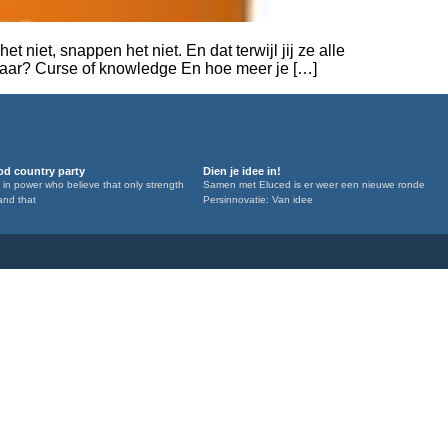
 niet, snappen het niet. En dat terwijl jij ze alle
nbaar? Curse of knowledge En hoe meer je […]
d country party
Dien je idee in!
 in power who believe that only strength
Samen met Eluced is er weer een nieuwe ronde
and that
Persinnovatie: Van idee