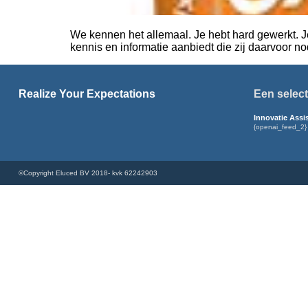
We kennen het allemaal. Je hebt hard gewerkt. Je p
kennis en informatie aanbiedt die zij daarvoor 
Realize Your Expectations
Een select
Innovatie Assi
{openai_feed_2}
©Copyright Eluced BV 2018- kvk 62242903