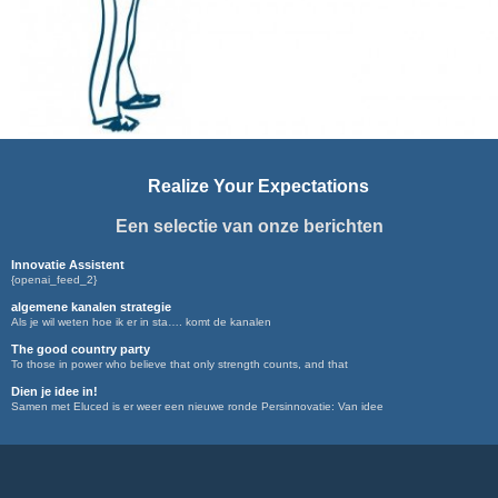
Realize Your Expectations
Een selectie van onze berichten
Innovatie Assistent
{openai_feed_2}
algemene kanalen strategie
Als je wil weten hoe ik er in sta…. komt de kanalen
The good country party
To those in power who believe that only strength counts, and that
Dien je idee in!
Samen met Eluced is er weer een nieuwe ronde Persinnovatie: Van idee