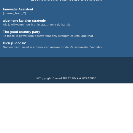
Innovatie Assistent
{openai_feed_2}
algemene kanalen strategie
Als je wil weten hoe ik er in sta…. komt de kanalen
The good country party
To those in power who believe that only strength counts, and that
Dien je idee in!
Samen met Eluced is er weer een nieuwe ronde Persinnovatie: Van idee
©Copyright Eluced BV 2018- kvk 62242903