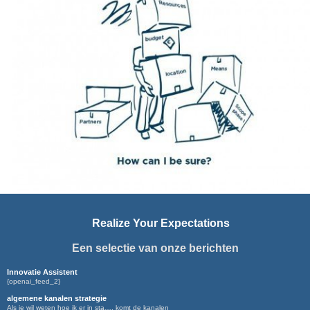
Realize Your Expectations
Een selectie van onze berichten
Innovatie Assistent
{openai_feed_2}
algemene kanalen strategie
Als je wil weten hoe ik er in sta…. komt de kanalen