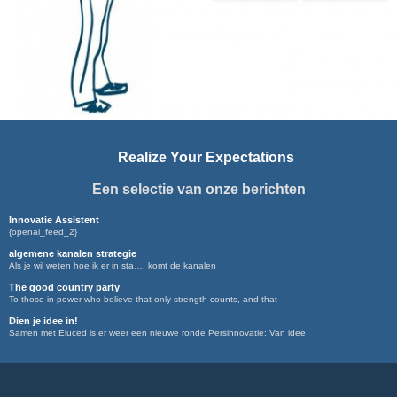
Realize Your Expectations
Een selectie van onze berichten
Innovatie Assistent
{openai_feed_2}
algemene kanalen strategie
Als je wil weten hoe ik er in sta…. komt de kanalen
The good country party
To those in power who believe that only strength counts, and that
Dien je idee in!
Samen met Eluced is er weer een nieuwe ronde Persinnovatie: Van idee