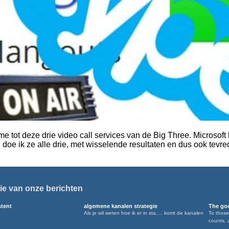
me tot deze drie video call services van de Big Three. Microsof
doe ik ze alle drie, met wisselende resultaten en dus ook tevr
ie van onze berichten
stent
algemene kanalen strategie
The goo
Als je wil weten hoe ik er in sta…. komt de kanalen
To those
counts, 