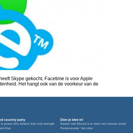
t heeft Skype gekocht, Facetime is voor Apple
edenheid. Het hangt ook van de voorkeur van de
d country party
Dien je idee in!
 in power who believe that only strength
Samen met Eluced is er weer een nieuwe ronde
and that
Persinnovatie: Van idee