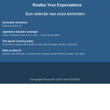
Realize Your Expectations
Een selectie van onze berichten
Innovatie Assistent
{openai_feed_2}
algemene kanalen strategie
Als je wil weten hoe ik er in sta…. komt de kanalen
The good country party
To those in power who believe that only strength counts, and that
Dien je idee in!
Samen met Eluced is er weer een nieuwe ronde Persinnovatie: Van idee
©Copyright Eluced BV 2018- kvk 62242903